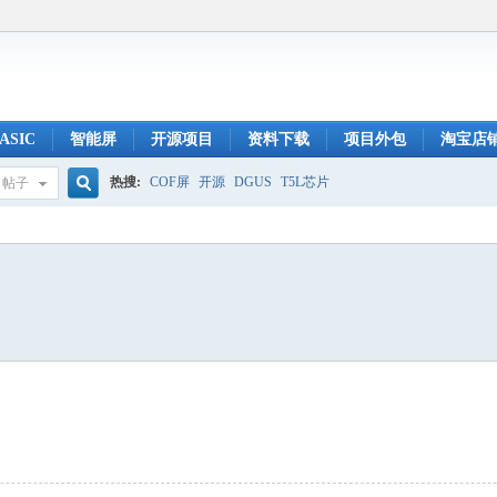
ASIC
智能屏
开源项目
资料下载
项目外包
淘宝店
热搜:
COF屏
开源
DGUS
T5L芯片
帖子
搜
索