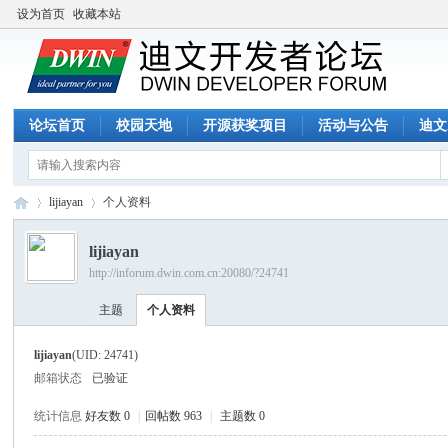
设为首页
收藏本站
论坛首页
校园天地
开源获奖项目
活动与公告
迪文
lijiayan
个人资料
lijiayan
http://inforum.dwin.com.cn:20080/?24741
迪
›
›
主题
个人资料
lijiayan
(UID: 24741)
邮箱状态
已验证
统计信息
好友数 0
|
回帖数 963
|
主题数 0