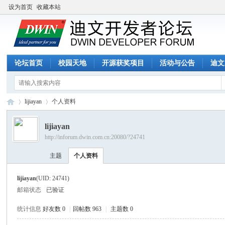
设为首页
收藏本站
论坛首页
校园天地
开源获奖项目
活动与公告
迪文
lijiayan
个人资料
lijiayan
http://inforum.dwin.com.cn:20080/?24741
迪
›
›
主题
个人资料
lijiayan
(UID: 24741)
邮箱状态
已验证
统计信息
好友数 0
|
回帖数 963
|
主题数 0