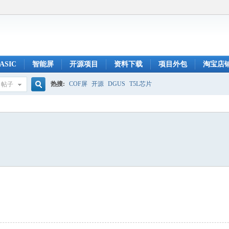
ASIC
智能屏
开源项目
资料下载
项目外包
淘宝店
热搜:
COF屏
开源
DGUS
T5L芯片
帖子
搜
索