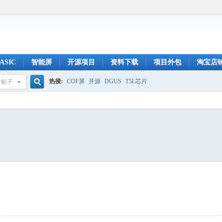
ASIC
智能屏
开源项目
资料下载
项目外包
淘宝店
热搜:
COF屏
开源
DGUS
T5L芯片
帖子
搜
索