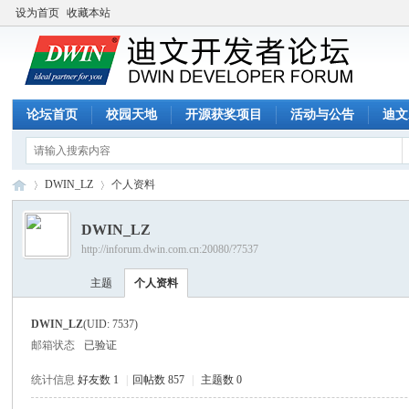
设为首页
收藏本站
论坛首页
校园天地
开源获奖项目
活动与公告
迪文
DWIN_LZ
个人资料
DWIN_LZ
http://inforum.dwin.com.cn:20080/?7537
迪
›
›
主题
个人资料
DWIN_LZ
(UID: 7537)
邮箱状态
已验证
统计信息
好友数 1
|
回帖数 857
|
主题数 0